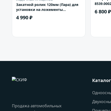
8539.000
Закатной ролик 120мм (Пара) для
установки на ложементы
6 800 ₽
лодочного прицепа
4 990 ₽
В корзину
Каталог
Одноосн
Двухосны
Продажа автомобильных
Прицепы 