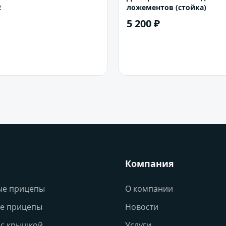
2
ложементов (стойка)
5 200 ₽
В корзину
В корзину
Компания
ые прицепы
О компании
е прицепы
Новости
с крышкой
Услуги