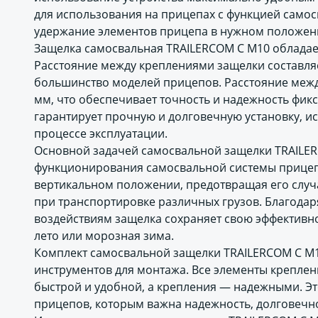
для использования на прицепах с функцией самос
удержание элементов прицепа в нужном положен
Защелка самосвальная TRAILERCOM C М10 облада
Расстояние между креплениями защелки составляет
большинство моделей прицепов. Расстояние между
мм, что обеспечивает точность и надежность фик
гарантирует прочную и долговечную установку, 
процессе эксплуатации.
Основной задачей самосвальной защелки TRAILER
функционирования самосвальной системы прицепа
вертикальном положении, предотвращая его случ
при транспортировке различных грузов. Благодар
воздействиям защелка сохраняет свою эффективно
лето или морозная зима.
Комплект самосвальной защелки TRAILERCOM C М10
инструментов для монтажа. Все элементы креплен
быстрой и удобной, а крепления — надежными. Э
прицепов, которым важна надежность, долговечно