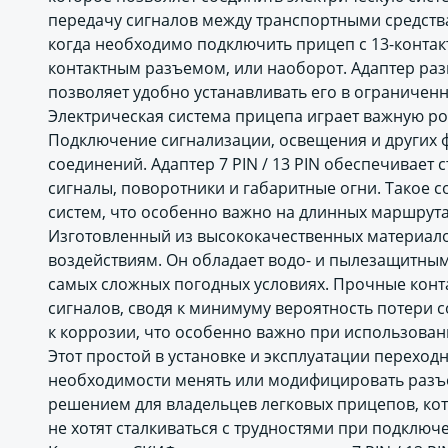
передачу сигналов между транспортными средства
когда необходимо подключить прицеп с 13-контак
контактным разъемом, или наоборот. Адаптер раз
позволяет удобно устанавливать его в ограниченн
Электрическая система прицепа играет важную ро
Подключение сигнализации, освещения и других 
соединений. Адаптер 7 PIN / 13 PIN обеспечивает 
сигналы, поворотники и габаритные огни. Такое с
систем, что особенно важно на длинных маршрута
Изготовленный из высококачественных материало
воздействиям. Он обладает водо- и пылезащитным
самых сложных погодных условиях. Прочные конт
сигналов, сводя к минимуму вероятность потери с
к коррозии, что особенно важно при использова
Этот простой в установке и эксплуатации переход
необходимости менять или модифицировать разъё
решением для владельцев легковых прицепов, ко
не хотят сталкиваться с трудностями при подключ