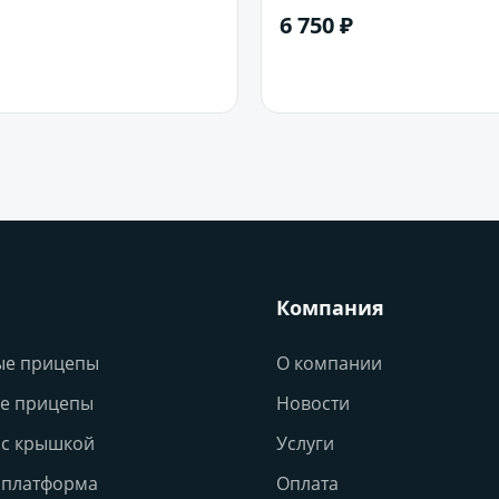
RAPID(лифтбек)(NH) 2012-
6 750 ₽
В корзину
В корзину
Компания
ые прицепы
О компании
е прицепы
Новости
с крышкой
Услуги
 платформа
Оплата