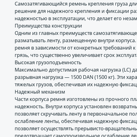
Самозатягивающийся ремень крепления груза дли
решение для надежного крепления и фиксации раз
надежностью в эксплуатации, что делает его не
Преимущества конструкции
Одним из главных преимуществ самозатягивающег
разматывать ленту, размещенную внутри корпуса.
ремня в зависимости от конкретных требований к 
грязь, что существенно увеличивает срок эксплуат
Высокая грузоподъемность
Максимально допустимая рабочая нагрузка (LC) дан
разрывная нагрузка — 1500 DAN (1500 кг). Эти ха
тяжелых грузов, обеспечивая их надежную фикса
Надежный механизм
Части корпуса ремня изготовлены из прочного пла
надежность. Внутри корпуса установлен возвратн
позволяет скручивать ленту в первоначальное п
ослабление ленты, обеспечивая надежную фиксаци
позволяет осуществлять прерывисто-вращательны
предотвращает самопроизвольное ослабление ле