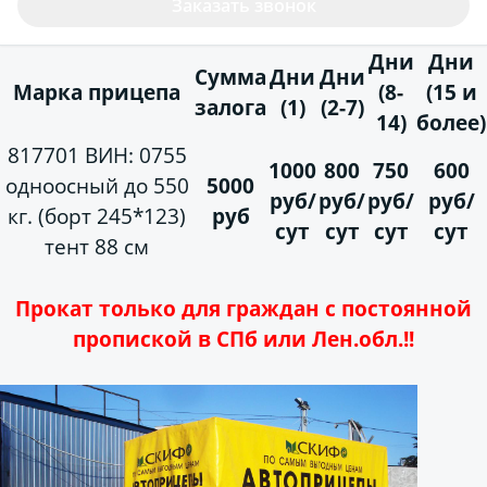
Заказать звонок
Дни
Дни
Сумма
Дни
Дни
Марка прицепа
(8-
(15 и
залога
(1)
(2-7)
14)
более)
817701 ВИН: 0755
1000
800
750
600
одноосный до 550
5000
руб/
руб/
руб/
руб/
кг. (борт 245*123)
руб
сут
сут
сут
сут
тент 88 см
Прокат только для граждан с постоянной
пропиской в СПб или Лен.обл.!!