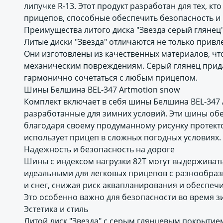
липучке R-13. Этот продукт разработан для тех, к
прицепов, способные обеспечить безопасность и
Преимущества литого диска "Звезда серый глянец
Литые диски "Звезда" отличаются не только прив
Они изготовлены из качественных материалов, чт
механическим повреждениям. Серый глянец прида
гармонично сочетаться с любым прицепом.
Шины Белшина BEL-347 Artmotion snow
Комплект включает в себя шины Белшина BEL-347 A
разработанные для зимних условий. Эти шины обе
благодаря своему продуманному рисунку протектор
использует прицеп в сложных погодных условиях.
Надежность и безопасность на дороге
Шины с индексом нагрузки 82T могут выдерживать в
идеальными для легковых прицепов с разнообраз
и снег, снижая риск аквапланирования и обеспеч
Это особенно важно для безопасности во время з
Эстетика и стиль
Литой диск "Звезда" с серым глянцевым покрытием