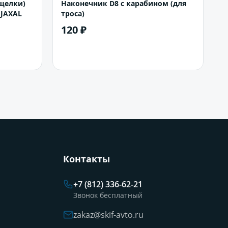
щелки)
Наконечник D8 с карабином (для
 JAXAL
троса)
120 ₽
В корзину
Контакты
+7 (812) 336-62-21
Звонок бесплатный
zakaz@skif-avto.ru