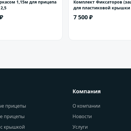
аркасом 1,15м для прицепа
Комплект Фиксаторов (за
2,5
для пластиковой крышки
 ₽
7 500 ₽
В корзину
В корзину
Компания
ые прицепы
О компании
е прицепы
Новости
с крышкой
Услуги