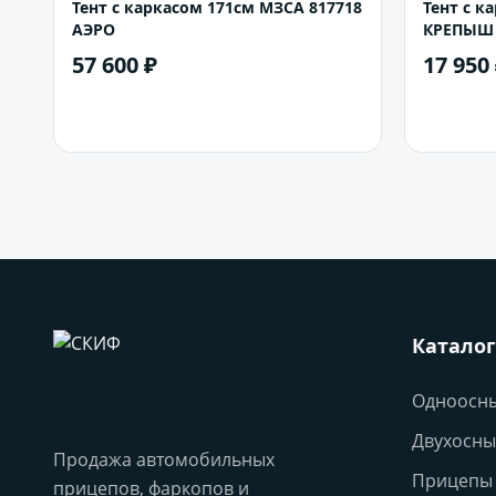
Тент с каркасом 171см МЗСА 817718
Тент с к
АЭРО
КРЕПЫШ 
57 600 ₽
17 950
В корзину
Каталог
Одноосн
Двухосны
Продажа автомобильных
Прицепы 
прицепов, фаркопов и