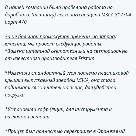
В нашей компании была проделана работа по
доработке (тюнингу) легкового прицепа МЗСА 817704
борт 470
За не большой промежуток времени, по запросу
клиента, мы провели следующие работы:
*
Замена штатной светотехники на светодиодную
от известного производителя Fristom
*
Изменили стандартный угол подъема пластиковой
крышки выпускаемый заводом МЗСА, она стала
подниматься значительно выше, для удобства
погрузки
*У
становили кофр (ящик) для инструмента и
различной ветоши
*
Прицеп был полностью перекрашен в Оранжевый